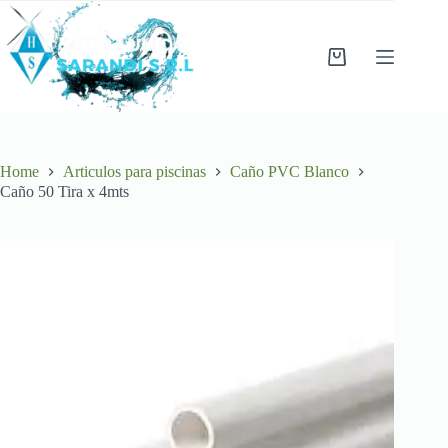
Skip
to
content
Shopping
cart
Home
Articulos para piscinas
Caño PVC Blanco
Caño 50 Tira x 4mts