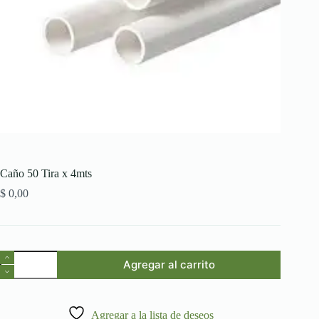
Caño 50 Tira x 4mts
$
0,00
Caño
Agregar al carrito
50
Tira
x
4mts
Agregar a la lista de deseos
cantidad