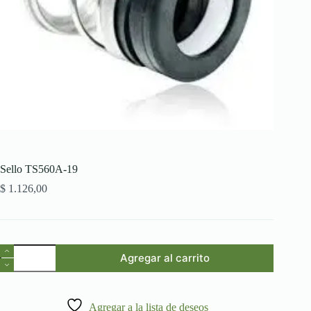
Sello TS560A-19
$
1.126,00
Sello
Agregar al carrito
TS560A-
19
cantidad
Agregar a la lista de deseos