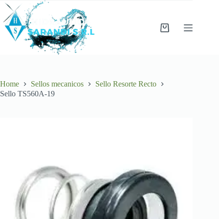
Skip
to
content
Shopping
cart
Home
Sellos mecanicos
Sello Resorte Recto
Sello TS560A-19