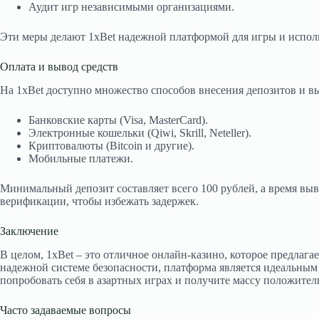
Аудит игр независимыми организациями.
Эти меры делают 1xBet надежной платформой для игры и использов
Оплата и вывод средств
На 1xBet доступно множество способов внесения депозитов и вы
Банковские карты (Visa, MasterCard).
Электронные кошельки (Qiwi, Skrill, Neteller).
Криптовалюты (Bitcoin и другие).
Мобильные платежи.
Минимальный депозит составляет всего 100 рублей, а время выв
верификации, чтобы избежать задержек.
Заключение
В целом, 1xBet – это отличное онлайн-казино, которое предлаг
надежной системе безопасности, платформа является идеальным ме
попробовать себя в азартных играх и получите массу положите
Часто задаваемые вопросы