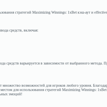
ания стратегий Maximizing Winnings: 1xBet кэш-аут и effective 
вода средств, включая:
ода средств варьируется в зависимости от выбранного метода. 
ает множество возможностей для игроков любого уровня. Благод
стом для использования стратегий Maximizing Winnings: 1xBet кэ
льных эмоций!