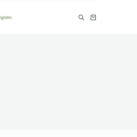
gistro
Shopping
cart