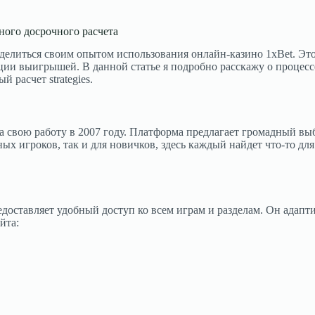
ного досрочного расчета
оделиться своим опытом использования онлайн-казино 1xBet. Эт
и выигрышей. В данной статье я подробно расскажу о процессе 
й расчет strategies.
а свою работу в 2007 году. Платформа предлагает громадный выб
х игроков, так и для новичков, здесь каждый найдет что-то для
оставляет удобный доступ ко всем играм и разделам. Он адапти
йта: