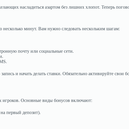
желающих насладиться азартом без лишних хлопот. Теперь погово
го несколько минут. Вам нужно следовать нескольким шагам:
ктронную почту или социальные сети.
и.
SMS.
апись и начать делать ставки. Обязательно активируйте свои бо
ых игроков. Основные виды бонусов включают:
на первый депозит).