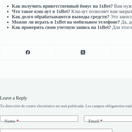
Как получить приветственный бонус на 1xBet?
Вам нужн
Что такое кэш-аут в 1xBet?
Кэш-аут позволяет вам закрыт
Как долго обрабатываются выводы средств?
Это зависи
Можно ли играть в 1xBet на мобильном телефоне?
Да, д
Как проверить свою учетную запись на 1xBet?
Для этого
Leave a Reply
Tu dirección de correo electrónico no será publicada.
Los campos obligatorios est
Name
*
Email
*