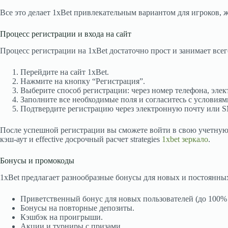
Все это делает 1xBet привлекательным вариантом для игроков, 
Процесс регистрации и входа на сайт
Процесс регистрации на 1xBet достаточно прост и занимает все
Перейдите на сайт 1xBet.
Нажмите на кнопку “Регистрация”.
Выберите способ регистрации: через номер телефона, эле
Заполните все необходимые поля и согласитесь с условиям
Подтвердите регистрацию через электронную почту или 
После успешной регистрации вы сможете войти в свою учетную з
кэш-аут и effective досрочный расчет strategies
1xbet зеркало
.
Бонусы и промокоды
1xBet предлагает разнообразные бонусы для новых и постоянн
Приветственный бонус для новых пользователей (до 100% 
Бонусы на повторные депозиты.
Кэшбэк на проигрыши.
Акции и турниры с призами.