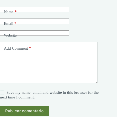
Name
*
Email
*
Website
Add Comment
*
Save my name, email and website in this browser for the
next time I comment.
Publicar comentario