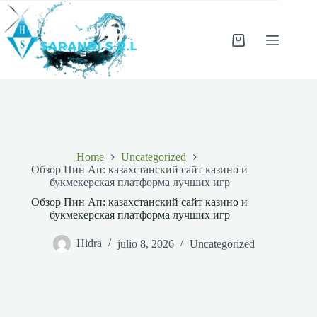
Skip
to
content
Shopping
cart
Home
Uncategorized
Обзор Пин Ап: казахстанский сайт казино и
букмекерская платформа лучших игр
Обзор Пин Ап: казахстанский сайт казино и
букмекерская платформа лучших игр
Hidra
julio 8, 2026
Uncategorized