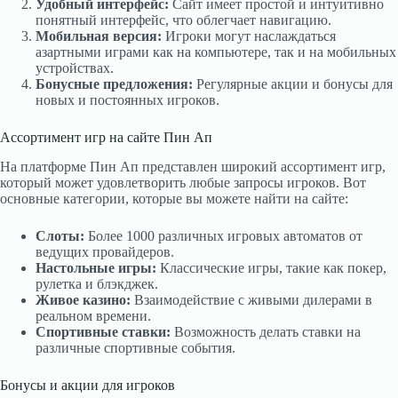
Удобный интерфейс:
Сайт имеет простой и интуитивно
понятный интерфейс, что облегчает навигацию.
Мобильная версия:
Игроки могут наслаждаться
азартными играми как на компьютере, так и на мобильных
устройствах.
Бонусные предложения:
Регулярные акции и бонусы для
новых и постоянных игроков.
Ассортимент игр на сайте Пин Ап
На платформе Пин Ап представлен широкий ассортимент игр,
который может удовлетворить любые запросы игроков. Вот
основные категории, которые вы можете найти на сайте:
Слоты:
Более 1000 различных игровых автоматов от
ведущих провайдеров.
Настольные игры:
Классические игры, такие как покер,
рулетка и блэкджек.
Живое казино:
Взаимодействие с живыми дилерами в
реальном времени.
Спортивные ставки:
Возможность делать ставки на
различные спортивные события.
Бонусы и акции для игроков