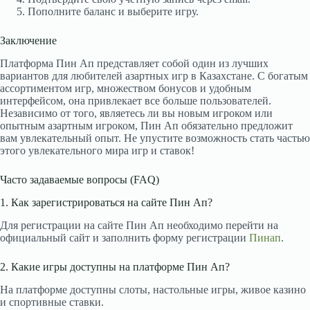
Пополните баланс и выберите игру.
Заключение
Платформа Пин Ап представляет собой один из лучших
вариантов для любителей азартных игр в Казахстане. С богатым
ассортиментом игр, множеством бонусов и удобным
интерфейсом, она привлекает все больше пользователей.
Независимо от того, являетесь ли вы новым игроком или
опытным азартным игроком, Пин Ап обязательно предложит
вам увлекательный опыт. Не упустите возможность стать частью
этого увлекательного мира игр и ставок!
Часто задаваемые вопросы (FAQ)
1. Как зарегистрироваться на сайте Пин Ап?
Для регистрации на сайте Пин Ап необходимо перейти на
официальный сайт и заполнить форму регистрации
Пинап
.
2. Какие игры доступны на платформе Пин Ап?
На платформе доступны слоты, настольные игры, живое казино
и спортивные ставки.