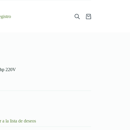
gistro
Shopping
cart
1hp 220V
 a la lista de deseos