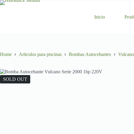
Skip
to
content
Inicio
Prod
Home
Articulos para piscinas
Bombas Autocebantes
Vulcano
SOLD OUT