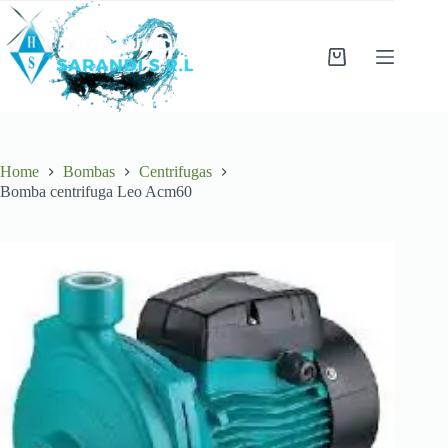
Skip
to
content
Shopping
cart
Home
Bombas
Centrifugas
Bomba centrifuga Leo Acm60