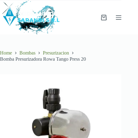
Skip
to
content
Shopping
cart
Home
Bombas
Presurizacion
Bomba Presurizadora Rowa Tango Press 20