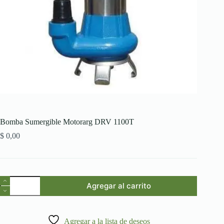
Bomba Sumergible Motorarg DRV 1100T
$
0,00
Bomba
Agregar al carrito
Sumergible
Motorarg
DRV
1100T
Agregar a la lista de deseos
cantidad