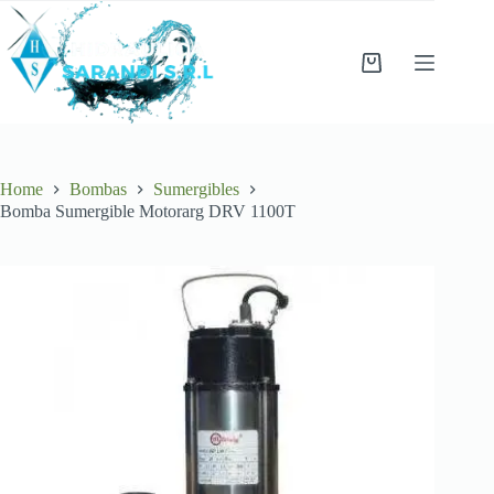
Skip
to
content
Shopping
cart
Home
Bombas
Sumergibles
Bomba Sumergible Motorarg DRV 1100T