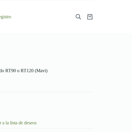
gistro
Shopping
cart
rado RT90 o RT120 (Mavi)
 a la lista de deseos