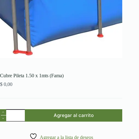
Cubre Pileta 1.50 x 1mts (Fama)
$
0,00
Cubre
Agregar al carrito
Pileta
1.50
x
1mts
Agregar a la lista de deseos
(Fama)