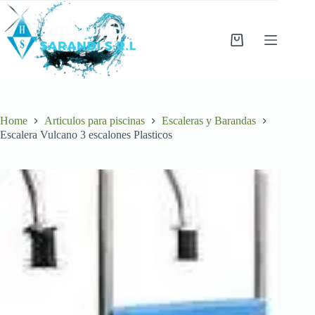
Skip
to
content
Shopping
cart
Home
Articulos para piscinas
Escaleras y Barandas
Escalera Vulcano 3 escalones Plasticos