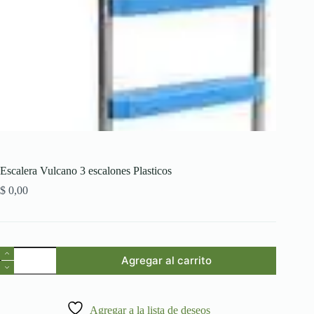
Escalera Vulcano 3 escalones Plasticos
$
0,00
Escalera
Agregar al carrito
Vulcano
3
escalones
Plasticos
Agregar a la lista de deseos
cantidad