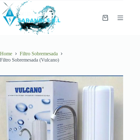
Skip
to
content
Shopping
cart
Home
Filtro Sobremesada
Filtro Sobremesada (Vulcano)