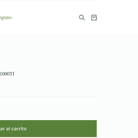
gistro
Shopping
cart
 1000TI
r al carrito