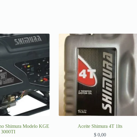
eno Shimura Modelo KGE
Aceite Shimura 4T 1lts
3000TI
$
0,00