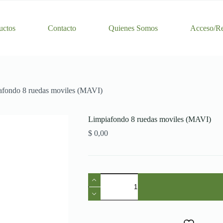
uctos
Contacto
Quienes Somos
Acceso/Re
afondo 8 ruedas moviles (MAVI)
Limpiafondo 8 ruedas moviles (MAVI)
$
0,00
Limpiafondo
8
ruedas
moviles
(MAVI)
cantidad