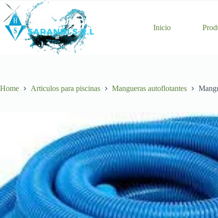
Skip
to
content
Inicio
Prod
Home
Articulos para piscinas
Mangueras autoflotantes
Mangue