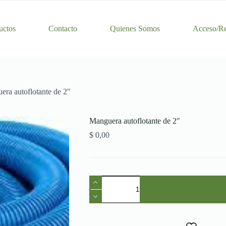
uctos
Contacto
Quienes Somos
Acceso/Re
ra autoflotante de 2″
Manguera autoflotante de 2″
$
0,00
Manguera
autoflotante
de
2″
cantidad