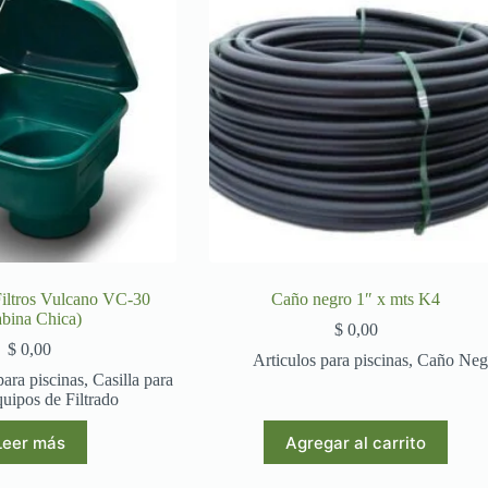
 Filtros Vulcano VC-30
Caño negro 1″ x mts K4
bina Chica)
$
0,00
$
0,00
Articulos para piscinas
,
Caño Neg
para piscinas
,
Casilla para
uipos de Filtrado
Leer más
Agregar al carrito