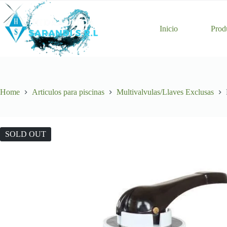
Skip
to
content
Inicio
Prod
Home
Articulos para piscinas
Multivalvulas/Llaves Exclusas
SOLD OUT