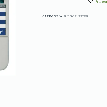
Agregar
estaciones)
cantidad
CATEGORÍA:
RIEGO HUNTER