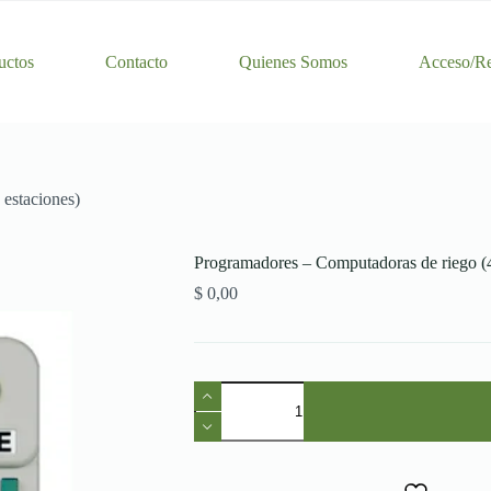
uctos
Contacto
Quienes Somos
Acceso/Re
estaciones)
Programadores – Computadoras de riego (4
$
0,00
Programadores
-
Computadoras
de
riego
(4