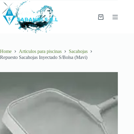
Skip
to
content
Shopping
cart
Home
Articulos para piscinas
Sacahojas
Repuesto Sacahojas Inyectado S/Bolsa (Mavi)