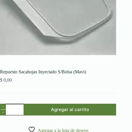
Repuesto Sacahojas Inyectado S/Bolsa (Mavi)
$
0,00
Repuesto
Agregar al carrito
Sacahojas
Inyectado
S/Bolsa
(Mavi)
Agregar a la lista de deseos
cantidad