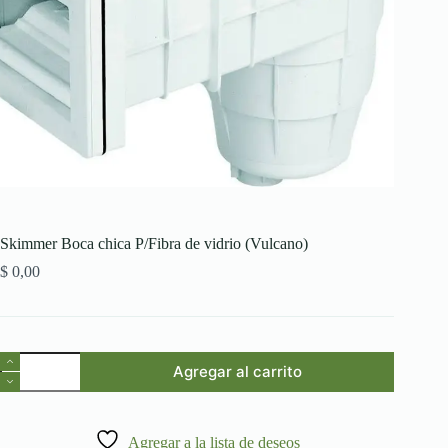
Skimmer Boca chica P/Fibra de vidrio (Vulcano)
$
0,00
Skimmer
Agregar al carrito
Boca
chica
P/Fibra
de
Agregar a la lista de deseos
vidrio