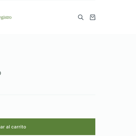
gistro
Shopping
cart
)
r al carrito