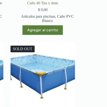
ts
Caño 40 Tira x 4mts
$
0,00
VC
Articulos para piscinas
,
Caño PVC
Blanco
Agregar al carrito
SOLD OUT