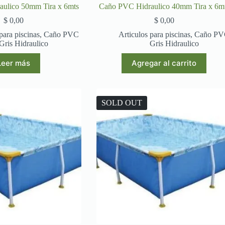
ulico 50mm Tira x 6mts
Caño PVC Hidraulico 40mm Tira x 6m
$
0,00
$
0,00
para piscinas
,
Caño PVC
Articulos para piscinas
,
Caño P
Gris Hidraulico
Gris Hidraulico
Leer más
Agregar al carrito
SOLD OUT