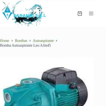
Skip
to
content
Shopping
cart
Home
Bombas
Autoaspirante
Bomba Autoaspirante Leo AJm45