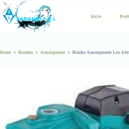
Skip
to
content
Inicio
Prod
Home
Bombas
Autoaspirante
Bomba Autoaspirante Leo AJ