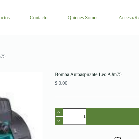
uctos
Contacto
Quienes Somos
Acceso/Re
m75
Bomba Autoaspirante Leo AJm75
$
0,00
Bomba
Autoaspirante
Leo
AJm75
cantidad